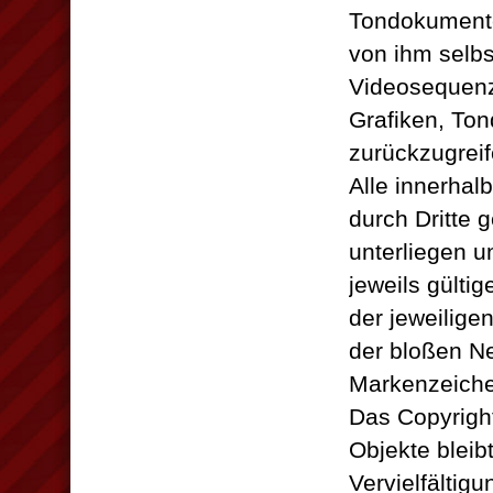
Tondokumente
von ihm selbs
Videosequenze
Grafiken, To
zurückzugreif
Alle innerhal
durch Dritte
unterliegen 
jeweils gülti
der jeweilige
der bloßen Ne
Markenzeichen
Das Copyright 
Objekte bleibt
Vervielfältig