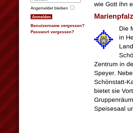
wie Gott ihn e
Angemeldet bleiben
Marienpfal
Anmelden
Benutzername vergessen?
Die 
Passwort vergessen?
in H
Land
Schö
Zentrum in d
Speyer. Neb
Schönstatt-K
bietet sie Vor
Gruppenräum
Speisesaal u