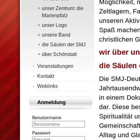
Möglichkeit, 
unser Zentrum: die
Zeltlagern, F
Marienpfalz
unseren Aktiv
unser Logo
Spaß machen,
unsere Band
christlichen 
die Säulen der SMJ
wir über u
über Schönstatt
die Säulen
Veranstaltungen
Kontakt
D
ie
SMJ-Deuts
Weblinks
Jahrtausendw
in einem Dok
Anmeldung
dar. Diese be
Spiritualität
Benutzername
Gemeinschaft
Passwort
Alltag und Gl