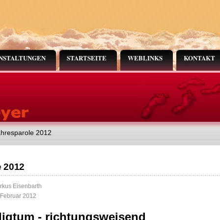
NSTALTUNGEN
STARTSEITE
WEBLINKS
KONTAKT
ahresparole 2012
e 2012
rkus Eisenbarth
. Februar 2012
ligtum - richtungsweisend