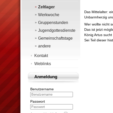
Zeltlager
Das Mittelalter: e
Werkwoche
Unbarmherzig und
Gruppenstunden
Wer wollte nicht
Das ist jetzt mögl
Jugendgottesdienste
König Artus such
Gemeinschaftstage
Sei Teil dieser hi
andere
Kontakt
Weblinks
Anmeldung
Benutzername
Passwort